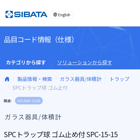
コンテンツへスキップ
English
品目コード情報（仕様）
カテゴリから探す
ソリューションから探す
製品情報・検索
ガラス器具/体積計
トラップ
SPCトラップ球 ゴム止付
関連:
031540-1518
ガラス器具/体積計
SPCトラップ球 ゴム止め付 SPC-15-15