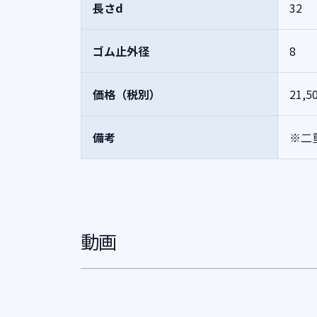
長さd
32
ゴム止外径
8
価格（税別）
21,5
備考
※二
動画