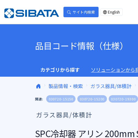
コンテンツへスキップ
サイト内検索
English
品目コード情報（仕様）
カテゴリから探す
ソリューションから
製品情報・検索
ガラス器具/体積計
関連:
030720-15150
030720-15200
030720-19300
ガラス器具/体積計
SPC冷却器 アリン 200mm SP