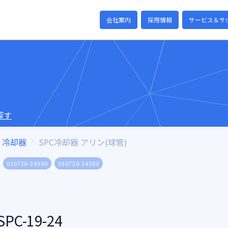
会社案内
採用情報
サービス＆サ
探す
冷却器
SPC冷却器 アリン(球管)
030720-24300
030720-24500
C-19-24