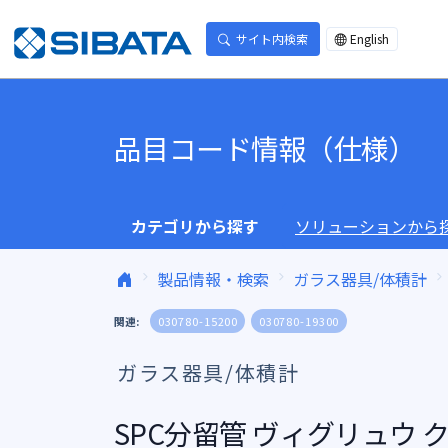
コンテンツへスキップ
サイト内検索
English
品目コード情報（仕様）
カテゴリから探す
ソリューションから
製品情報・検索
ガラス器具/体積計
関連:
030780-15200
030780-19300
ガラス器具/体積計
SPC分留管 ヴィグリュウ クラ