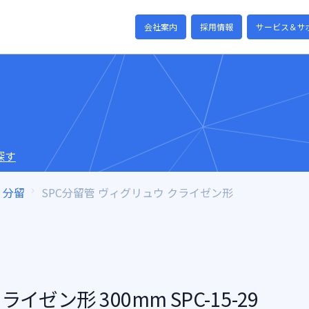
会社案内
採用情報
サービス＆サ
探す
分留
SPC分留管 ヴィグリュウ クライゼン形
イゼン形 300mm SPC-15-29