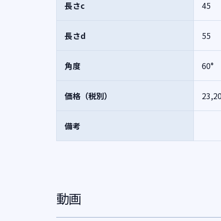
長さc
45
長さd
55
角度
60°
価格（税別）
23,2
備考
動画