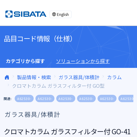
コンテンツへスキップ
English
品目コード情報（仕様）
カテゴリから探す
ソリューションから探す
製品情報・検索
ガラス器具/体積計
カラム
クロマトカラム ガラスフィルター付 GO型
関連:
A62530-
A62530-
A62530-
A62530-
A62530-
A62530-
ガラス器具/体積計
クロマトカラム ガラスフィルター付 GO-41