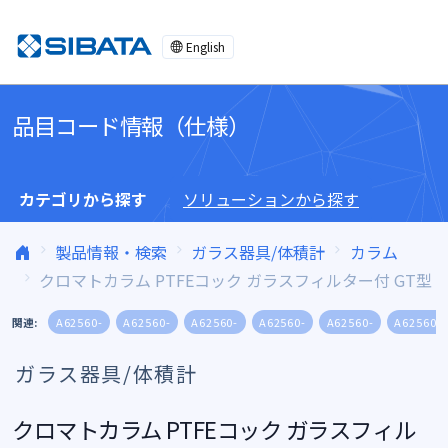
コンテンツへスキップ
English
品目コード情報（仕様）
カテゴリから探す
ソリューションから探す
製品情報・検索
ガラス器具/体積計
カラム
クロマトカラム PTFEコック ガラスフィルター付 GT型
関連:
A62560-
A62560-
A62560-
A62560-
A62560-
A62560-
ガラス器具/体積計
クロマトカラム PTFEコック ガラスフィル