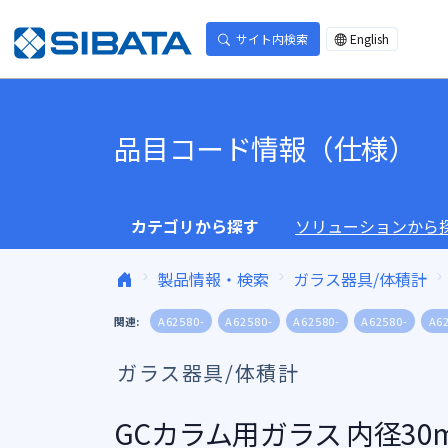
コンテンツへスキップ
サイト内検索
English
品目コード情報（仕様）
カテゴリから探す
ソリューションから
製品情報・検索
ガラス器具/体積計
関連:
A62580-
A62580-
A62580-
A62580-
A6
ガラス器具/体積計
GCカラム用ガラス 内径30m