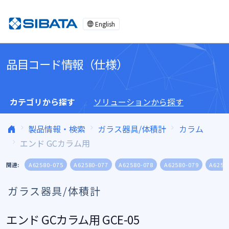
コンテンツへスキップ
English
品目コード情報（仕様）
カテゴリから探す
ソリューションから探す
製品情報・検索
ガラス器具/体積計
カラム
エンド GCカラム用
関連:
A62580-075
A62580-077
A62580-078
A62580-079
A6258
ガラス器具/体積計
エンド GCカラム用 GCE-05