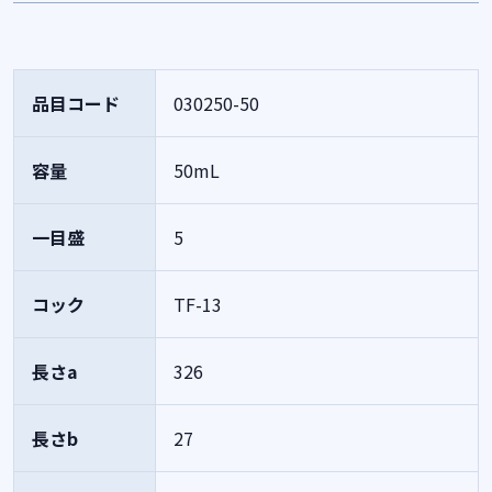
品目コード
030250-50
容量
50mL
一目盛
5
コック
TF-13
長さa
326
長さb
27