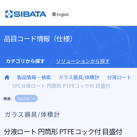
コンテンツへスキップ
English
品目コード情報（仕様）
カテゴリから探す
ソリューションから探す
製品情報・検索
ガラス器具/体積計
分液ロート
SPC分液ロート 円筒形 PTFEコック付 目盛付
関連:
030250-30
ガラス器具/体積計
分液ロート 円筒形 PTFEコック付 目盛付