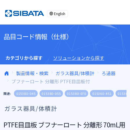
コンテンツへスキップ
English
品目コード情報（仕様）
カテゴリから探す
ソリューションから探す
製品情報・検索
ガラス器具/体積計
ろ過器
ブフナーロート 分離形 PTFE目皿板付
関連:
015380-045
015380-055
015380-070
015360-451
015360
ガラス器具/体積計
PTFE目皿板 ブフナーロート 分離形 70mL用