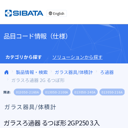
コンテンツへスキップ
English
品目コード情報（仕様）
カテゴリから探す
ソリューションから探す
製品情報・検索
ガラス器具/体積計
ろ過器
ガラスろ過器 2G るつぼ形
関連:
013050-2160A
013050-2100A
013050-240A
013050-216A
ガラス器具/体積計
ガラスろ過器 るつぼ形 2GP250 3入