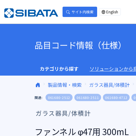
コンテンツへスキップ
サイト内検索
English
品目コード情報（仕様）
カテゴリから探す
ソリューションから
製品情報・検索
ガラス器具/体積計
関連:
061680-2512
061680-2511
061680-4712
0
ガラス器具/体積計
ファンネル φ47用 300mL