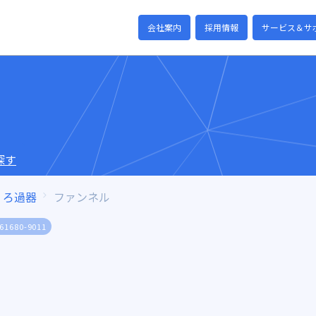
会社案内
採用情報
サービス＆サ
探す
ろ過器
ファンネル
61680-9011