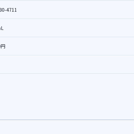
80-4711
mL
0円