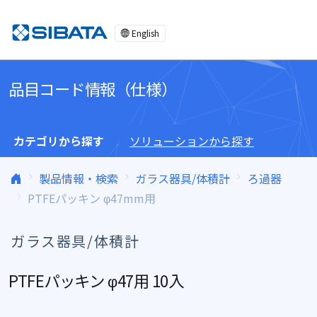
コンテンツへスキップ
English
品目コード情報（仕様）
カテゴリから探す
ソリューションから探す
製品情報・検索
ガラス器具/体積計
ろ過器
PTFEパッキン φ47mm用
ガラス器具/体積計
PTFEパッキン φ47用 10入