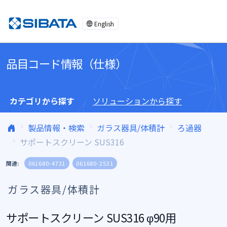
コンテンツへスキップ
English
品目コード情報（仕様）
カテゴリから探す
ソリューションから探す
製品情報・検索
ガラス器具/体積計
ろ過器
サポートスクリーン SUS316
関連:
061680-4731
061680-2531
ガラス器具/体積計
サポートスクリーン SUS316 φ90用