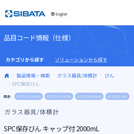
コンテンツへスキップ
English
品目コード情報（仕様）
カテゴリから探す
ソリューションから探す
製品情報・検索
ガラス器具/体積計
びん
SPC保存びん
関連:
017220-29100
017220-29250
017220-29500
017220-291
ガラス器具/体積計
SPC保存びん キャップ付 2000mL