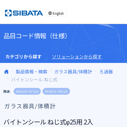
コンテンツへスキップ
English
品目コード情報（仕様）
カテゴリから探す
ソリューションから探す
製品情報・検索
ガラス器具/体積計
ろ過器
バイトンシール ねじ式
関連:
061620-4712A
061620-9012A
ガラス器具/体積計
バイトンシール ねじ式φ25用 2入