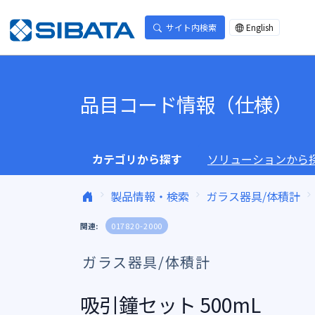
コンテンツへスキップ
サイト内検索
English
品目コード情報（仕様）
カテゴリから探す
ソリューションから
製品情報・検索
ガラス器具/体積計
関連:
017820-2000
ガラス器具/体積計
吸引鐘セット 500mL