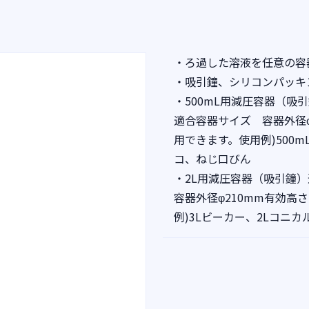
・ろ過した溶液を任意の容
・吸引鐘、シリコンパッキ
・500mL用減圧容器（吸
適合容器サイズ 容器外径φ
用できます。使用例)500
コ、ねじ口びん
・2L用減圧容器（吸引鐘
容器外径φ210mm有効高
例)3Lビーカー、2Lコニ