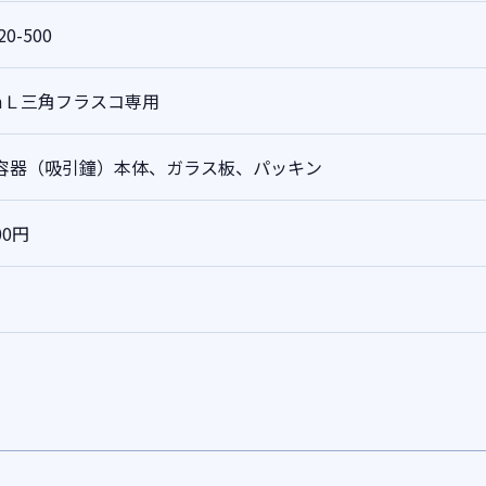
20-500
0mＬ三角フラスコ専用
容器（吸引鐘）本体、ガラス板、パッキン
00円