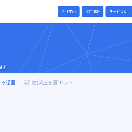
会社案内
採用情報
サービス＆サ
探す
ろ過器
吸引鐘(減圧容器)セット