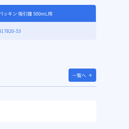
パッキン 吸引鐘 500mL用
017820-53
一覧へ