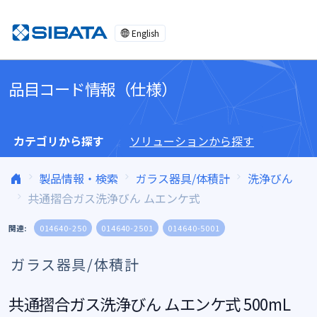
コンテンツへスキップ
English
品目コード情報（仕様）
カテゴリから探す
ソリューションから探す
製品情報・検索
ガラス器具/体積計
洗浄びん
共通摺合ガス洗浄びん ムエンケ式
関連:
014640-250
014640-2501
014640-5001
ガラス器具/体積計
共通摺合ガス洗浄びん ムエンケ式 500mL