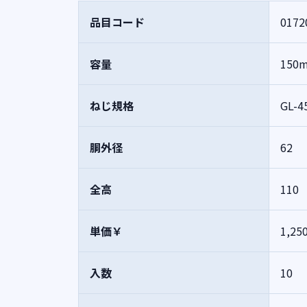
品目コード
0172
容量
150
ねじ規格
GL-4
胴外径
62
全高
110
単価￥
1,25
入数
10