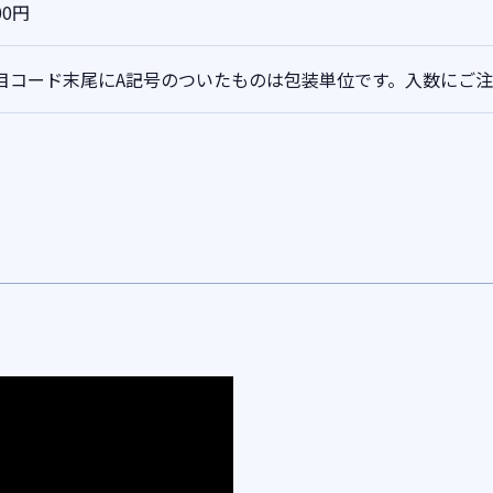
00円
目コード末尾にA記号のついたものは包装単位です。入数にご