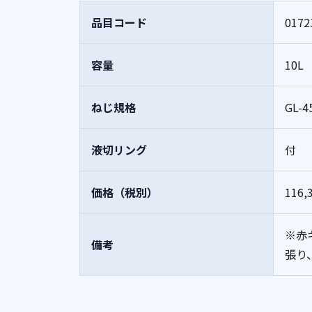
品目コード
0172
容量
10L
ねじ規格
GL-4
液切リング
付
価格（税別）
116,
※赤
備考
張り