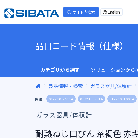
コンテンツへスキップ
サイト内検索
English
品目コード情報（仕様）
カテゴリから探す
ソリューションから
製品情報・検索
ガラス器具/体積計
関連:
017210-2511A
017210-501A
017210-1001A
ガラス器具/体積計
耐熱ねじ口びん 茶褐色 赤キャ