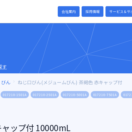
会社案内
採用情報
サービス＆サ
探す
びん
ねじ口びん(メジュームびん) 茶褐色 赤キャップ付
017210-1501A
017210-2501A
017210-5001A
017210-7501A
0172
ップ付 10000mL