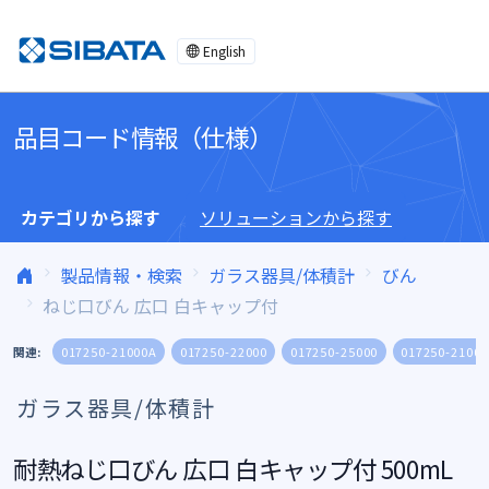
コンテンツへスキップ
English
品目コード情報（仕様）
カテゴリから探す
ソリューションから探す
製品情報・検索
ガラス器具/体積計
びん
ねじ口びん 広口 白キャップ付
関連:
017250-21000A
017250-22000
017250-25000
017250-21000
ガラス器具/体積計
耐熱ねじ口びん 広口 白キャップ付 500mL