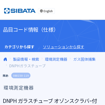
コンテンツへスキップ
English
品目コード情報（仕様）
カテゴリから探す
ソリューションから探す
製品情報・検索
環境測定機器
ガス固体捕集
DNPHガラスチューブ
関連:
080150-119
環境測定機器
DNPH ガラスチューブ オゾンスクラバｰ付