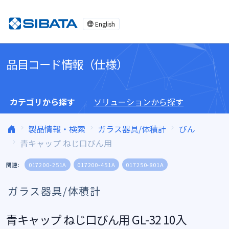
コンテンツへスキップ
English
品目コード情報（仕様）
カテゴリから探す
ソリューションから探す
製品情報・検索
ガラス器具/体積計
びん
青キャップ ねじ口びん用
関連:
017200-251A
017200-451A
017250-801A
ガラス器具/体積計
青キャップ ねじ口びん用 GL-32 10入