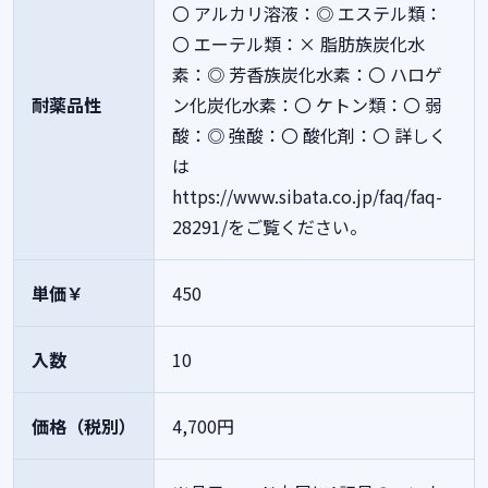
〇
アルカリ溶液：◎
エステル類：
〇
エーテル類：×
脂肪族炭化水
素：◎
芳香族炭化水素：〇
ハロゲ
耐薬品性
ン化炭化水素：〇
ケトン類：〇
弱
酸：◎
強酸：〇
酸化剤：〇
詳しく
は
https://www.sibata.co.jp/faq/faq-
28291/をご覧ください。
単価￥
450
入数
10
価格（税別）
4,700円