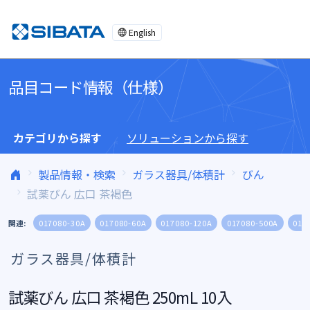
コンテンツへスキップ
English
品目コード情報（仕様）
カテゴリから探す
ソリューションから探す
製品情報・検索
ガラス器具/体積計
びん
試薬びん 広口 茶褐色
関連:
017080-30A
017080-60A
017080-120A
017080-500A
017
ガラス器具/体積計
試薬びん 広口 茶褐色 250mL 10入