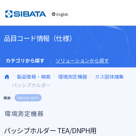
コンテンツへスキップ
English
品目コード情報（仕様）
カテゴリから探す
ソリューションから探す
製品情報・検索
環境測定機器
ガス固体捕集
パッシブホルダー
関連:
080150-0671
環境測定機器
パッシブホルダー TEA/DNPH用