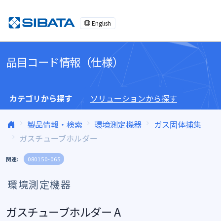
コンテンツへスキップ
English
品目コード情報（仕様）
カテゴリから探す
ソリューションから探す
製品情報・検索
環境測定機器
ガス固体捕集
ガスチューブホルダー
関連:
080150-065
環境測定機器
ガスチューブホルダー A