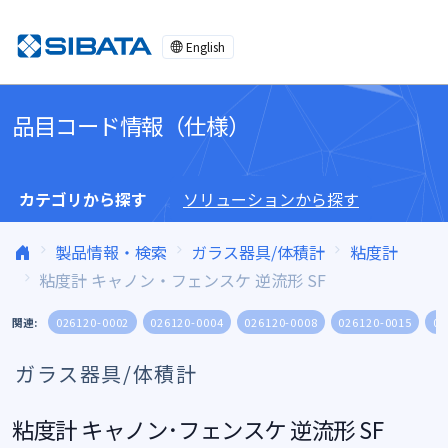
コンテンツへスキップ
English
品目コード情報（仕様）
カテゴリから探す
ソリューションから探す
製品情報・検索
ガラス器具/体積計
粘度計
粘度計 キャノン・フェンスケ 逆流形 SF
関連:
026120-0002
026120-0004
026120-0008
026120-0015
02
ガラス器具/体積計
粘度計 キャノン･フェンスケ 逆流形 SF