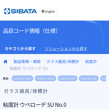
コンテンツへスキップ
English
品目コード情報（仕様）
カテゴリから探す
ソリューションから探す
製品情報・検索
ガラス器具/体積計
粘度計
粘度計 ウベローデ SU
関連:
026130-0003
026130-0005
026130-001
026130-003
0261
ガラス器具/体積計
粘度計 ウベローデ SU No.0