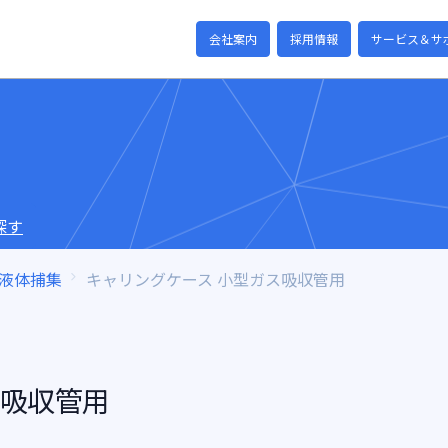
会社案内
採用情報
サービス＆サ
探す
液体捕集
キャリングケース 小型ガス吸収管用
ス吸収管用