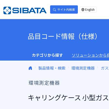
コンテンツへスキップ
サイト内検索
English
品目コード情報（仕様）
カテゴリから探す
ソリューションから
製品情報・検索
環境測定機器
ガス
環境測定機器
キャリングケース 小型ガ