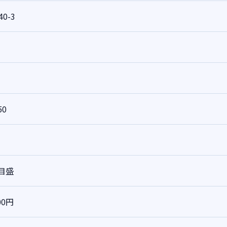
40-3
50
本目盛
00円