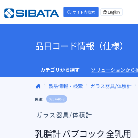
コンテンツへスキップ
サイト内検索
English
品目コード情報（仕様）
カテゴリから探す
ソリューションから
製品情報・検索
ガラス器具/体積計
関連:
023440-2
ガラス器具/体積計
乳脂計 バブコック 全乳用