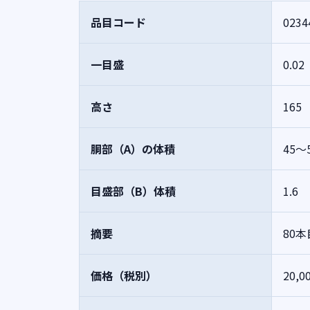
品目コード
0234
一目盛
0.02
高さ
165
胴部（A）の体積
45～
目盛部（B）体積
1.6
摘要
80
価格（税別）
20,0