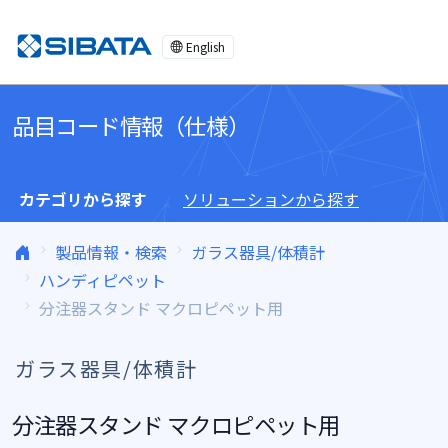
コンテンツへスキップ
English
品目コード情報（仕様）
カテゴリから探す
ソリューションから探す
製品情報・検索
ガラス器具/体積計
ハンディピペット
分注器スタンド マクロピペット用
ガラス器具/体積計
分注器スタンド マクロピペット用