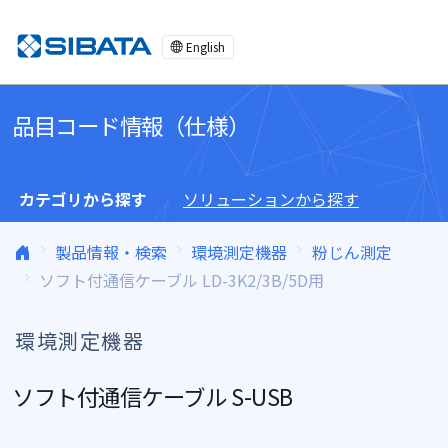
コンテンツへスキップ
English
品目コード情報（仕様）
カテゴリから探す
ソリューションから探す
製品情報・検索
環境測定機器
粉じん測定
ソフト付通信ケーブル LD-3K2/3B/5D用
環境測定機器
ソフト付通信ケーブル S-USB