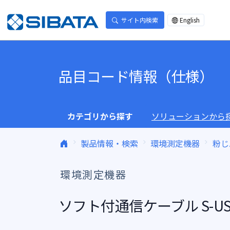
コンテンツへスキップ
サイト内検索
English
品目コード情報（仕様）
カテゴリから探す
ソリューションから
製品情報・検索
環境測定機器
粉じ
環境測定機器
ソフト付通信ケーブル S-US