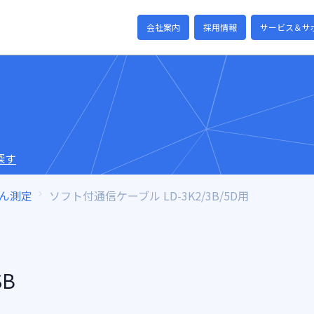
会社案内
採用情報
サービス＆サ
探す
ん測定
ソフト付通信ケーブル LD-3K2/3B/5D用
B