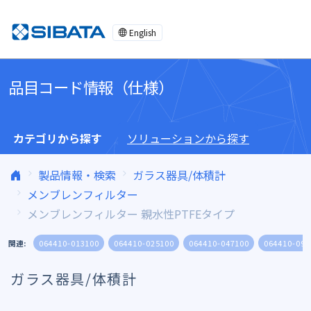
コンテンツへスキップ
English
品目コード情報（仕様）
カテゴリから探す
ソリューションから探す
製品情報・検索
ガラス器具/体積計
メンブレンフィルター
メンブレンフィルター 親水性PTFEタイプ
関連:
064410-013100
064410-025100
064410-047100
064410-090
ガラス器具/体積計