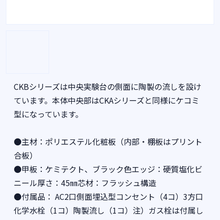
CKBシリーズは中央実験台の側面に陶製の流しを設け
ています。本体中央部はCKAシリーズと同様にケコミ
型になっています。
●主材：ポリエステル化粧板（内部・棚板はプリント
合板）
●甲板：ケミテクト、ブラック色エッジ：硬質塩化ビ
ニール厚さ：45㎜芯材：フラッシュ構造
●付属品： AC2口側面埋込型コンセント（4コ）3方口
化学水栓（1コ）陶製流し（1コ）注）ガス栓は付属し