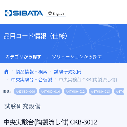
コンテンツへスキップ
English
品目コード情報（仕様）
カテゴリから探す
ソリューションから探す
製品情報・検索
試験研究設備
中央実験台・合板製
中央実験台 CKB(陶製流し付)
関連:
A47680-009
A47680-010
A47680-012
A47680-013
A4768
試験研究設備
中央実験台(陶製流し付) CKB-3012