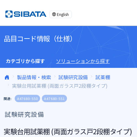
コンテンツへスキップ
English
品目コード情報（仕様）
カテゴリから探す
ソリューションから探す
製品情報・検索
試験研究設備
試薬棚
実験台用試薬棚 (両面ガラス戸2段棚タイプ)
関連:
A47680-550
A47680-551
試験研究設備
実験台用試薬棚 (両面ガラス戸2段棚タイプ)