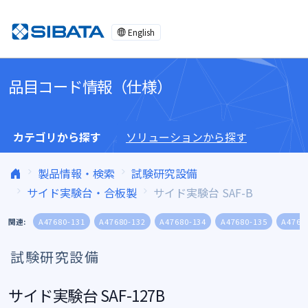
コンテンツへスキップ
English
品目コード情報（仕様）
カテゴリから探す
ソリューションから探す
製品情報・検索
試験研究設備
サイド実験台・合板製
サイド実験台 SAF-B
関連:
A47680-131
A47680-132
A47680-134
A47680-135
A4768
試験研究設備
サイド実験台 SAF-127B