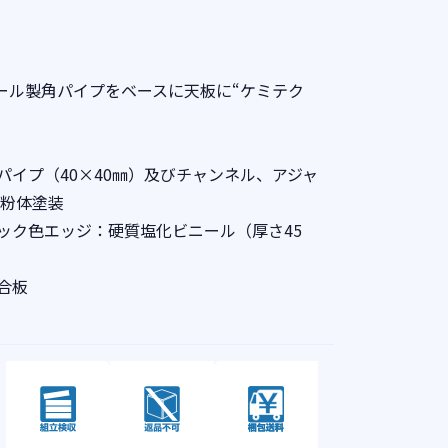
チール製角パイプをベースに天板に“ケミテク
パイプ（40×40㎜）及びチャンネル、アジャ
系粉体塗装
ック色エッジ：硬質塩化ビニール（厚さ45
合板