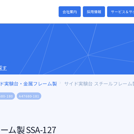
会社案内
採用情報
サービス＆サ
探す
ド実験台・金属フレーム製
サイド実験台 スチールフレーム製
680-180
A47680-181
製 SSA-127