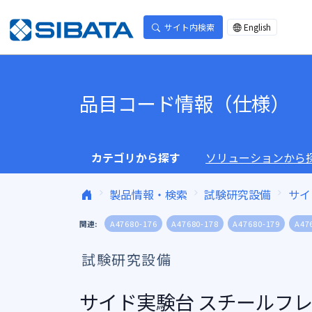
コンテンツへスキップ
サイト内検索
English
品目コード情報（仕様）
カテゴリから探す
ソリューションから
製品情報・検索
試験研究設備
サイ
関連:
A47680-176
A47680-178
A47680-179
A47
試験研究設備
サイド実験台 スチールフレーム