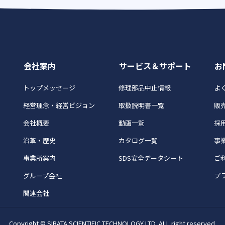
会社案内
サービス＆サポート
お
トップメッセージ
修理部品中止情報
よく
経営理念・経営ビジョン
取扱説明書一覧
販
会社概要
動画一覧
採
沿革・歴史
カタログ一覧
事
事業所案内
SDS安全データシート
ご
グループ会社
プ
関連会社
Copyright © SIBATA SCIENTIFIC TECHNOLOGY LTD. ALL right reserved.