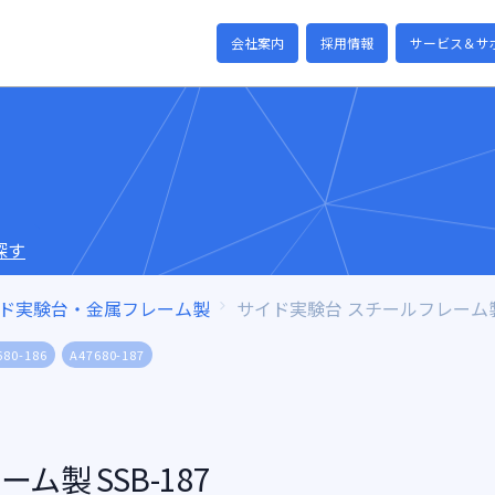
会社案内
採用情報
サービス＆サ
探す
ド実験台・金属フレーム製
サイド実験台 スチールフレーム製
680-186
A47680-187
製 SSB-187