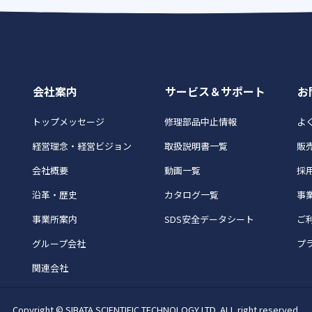
会社案内
サービス＆サポート
お
トップメッセージ
修理部品中止情報
よく
経営理念・経営ビジョン
取扱説明書一覧
販
会社概要
動画一覧
採
沿革・歴史
カタログ一覧
事
事業所案内
SDS安全データシート
ご
グループ会社
プ
関連会社
Copyright © SIBATA SCIENTIFIC TECHNOLOGY LTD. ALL right reserved.