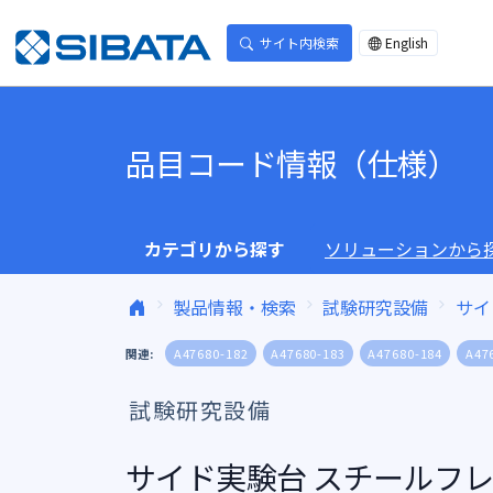
コンテンツへスキップ
サイト内検索
English
品目コード情報（仕様）
カテゴリから探す
ソリューションから
製品情報・検索
試験研究設備
サイ
関連:
A47680-182
A47680-183
A47680-184
A47
試験研究設備
サイド実験台 スチールフレーム