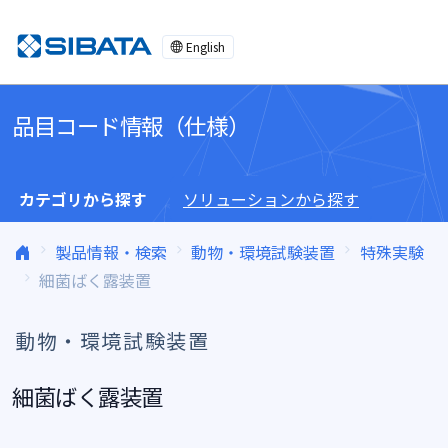
コンテンツへスキップ
English
品目コード情報（仕様）
カテゴリから探す
ソリューションから探す
製品情報・検索
動物・環境試験装置
特殊実験
細菌ばく露装置
動物・環境試験装置
細菌ばく露装置