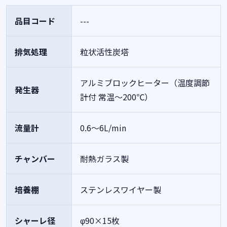
品目コード
---
排気処理
粒状活性炭塔
アルミブロックヒーター（温度調節
発生器
計付 常温～200℃）
流量計
0.6～6L/min
チャンバー
耐熱ガラス製
培養棚
ステンレスワイヤー製
シャーレ径
φ90×15枚