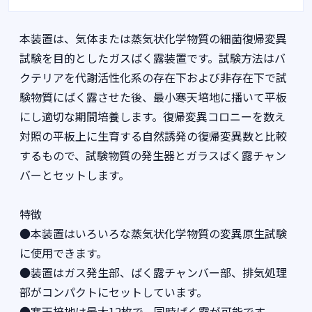
本装置は、気体または蒸気状化学物質の細菌復帰変異
試験を目的としたガスばく露装置です。試験方法はバ
クテリアを代謝活性化系の存在下および非存在下で試
験物質にばく露させた後、最小寒天培地に播いて平板
にし適切な期間培養します。復帰変異コロニーを数え
対照の平板上に生育する自然誘発の復帰変異数と比較
するもので、試験物質の発生器とガラスばく露チャン
バーとセットします。
特徴
●本装置はいろいろな蒸気状化学物質の変異原生試験
に使用できます。
●装置はガス発生部、ばく露チャンバー部、排気処理
部がコンパクトにセットしています。
●寒天培地は最大12枚で、同時ばく露が可能です。