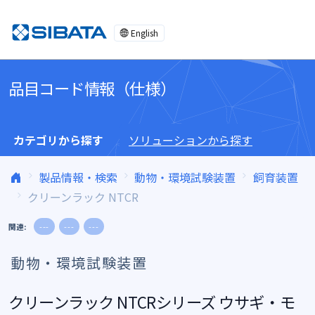
コンテンツへスキップ
English
品目コード情報（仕様）
カテゴリから探す
ソリューションから探す
製品情報・検索
動物・環境試験装置
飼育装置
クリーンラック NTCR
関連:
---
---
---
動物・環境試験装置
クリーンラック NTCRシリーズ ウサギ・モ