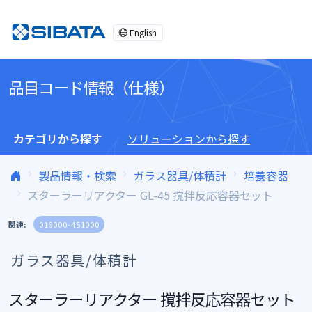
コンテンツへスキップ
English
品目コード情報（仕様）
カテゴリから探す
ソリューションから探す
製品情報・検索
ガラス器具/体積計
培養容器
スターラーリアクター GL-45 撹拌反応容器セット
関連:
016000-451000
ガラス器具/体積計
スターラーリアクター 撹拌反応容器セット