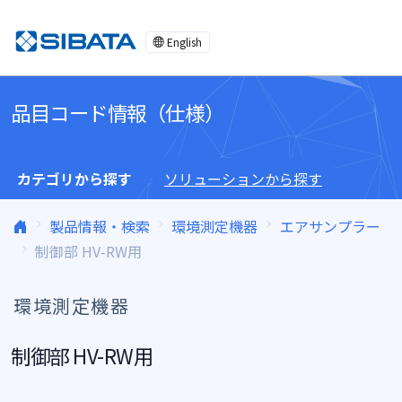
コンテンツへスキップ
English
品目コード情報（仕様）
カテゴリから探す
ソリューションから探す
製品情報・検索
環境測定機器
エアサンプラー
制御部 HV-RW用
環境測定機器
制御部 HV-RW用