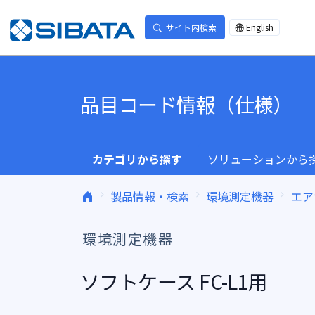
コンテンツへスキップ
サイト内検索
English
品目コード情報（仕様）
カテゴリから探す
ソリューションから
製品情報・検索
環境測定機器
エア
環境測定機器
ソフトケース FC-L1用