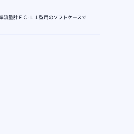
準流量計ＦＣ-Ｌ１型用のソフトケースで