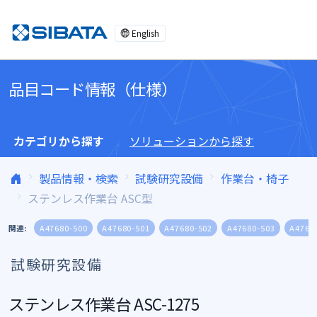
コンテンツへスキップ
English
品目コード情報（仕様）
カテゴリから探す
ソリューションから探す
製品情報・検索
試験研究設備
作業台・椅子
ステンレス作業台 ASC型
関連:
A47680-500
A47680-501
A47680-502
A47680-503
A4768
試験研究設備
ステンレス作業台 ASC-1275