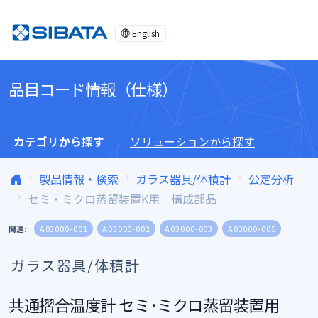
コンテンツへスキップ
English
品目コード情報（仕様）
カテゴリから探す
ソリューションから探す
製品情報・検索
ガラス器具/体積計
公定分析
セミ・ミクロ蒸留装置K用 構成部品
関連:
A03000-001
A03000-002
A03000-003
A03000-005
ガラス器具/体積計
共通摺合温度計 セミ･ミクロ蒸留装置用