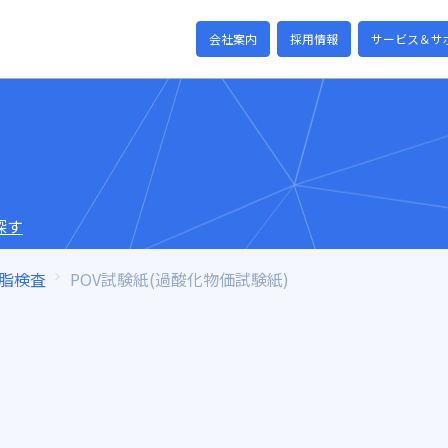
会社案内
採用情報
サービス＆サ
探す
脂検査
POV試験紙(過酸化物価試験紙)