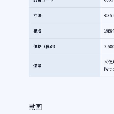
寸法
Φ3
構成
過酸化
価格（税別）
7,50
※使
備考
階で
動画