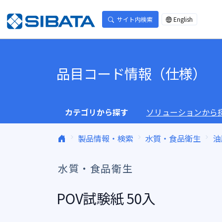
コンテンツへスキップ
サイト内検索
English
品目コード情報（仕様）
カテゴリから探す
ソリューションから
製品情報・検索
水質・食品衛生
油
水質・食品衛生
POV試験紙 50入