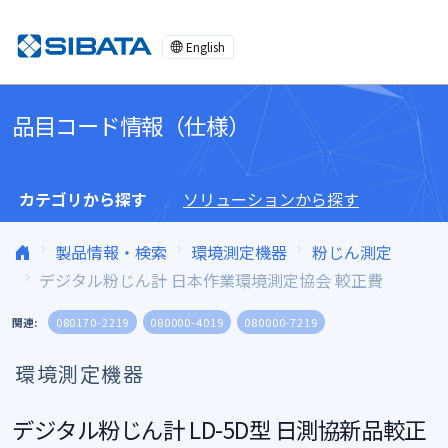
コンテンツへスキップ
English
品目コード情報（仕様）
カテゴリから探す
ソリューションから探す
製品情報・検索
環境測定機器
粉じん測定
デジタル粉じん計 日本作業環境測定協会 較正費
関連:
080170-2219
080000-4019
080000-7219
環境測定機器
デジタル粉じん計 LD-5D型 日測協新品較正