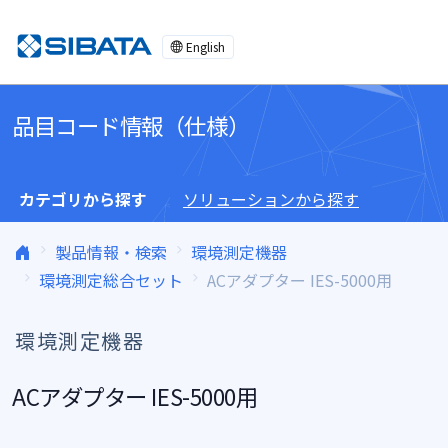
コンテンツへスキップ
English
品目コード情報（仕様）
カテゴリから探す
ソリューションから探す
製品情報・検索
環境測定機器
環境測定総合セット
ACアダプター IES-5000用
環境測定機器
ACアダプター IES-5000用