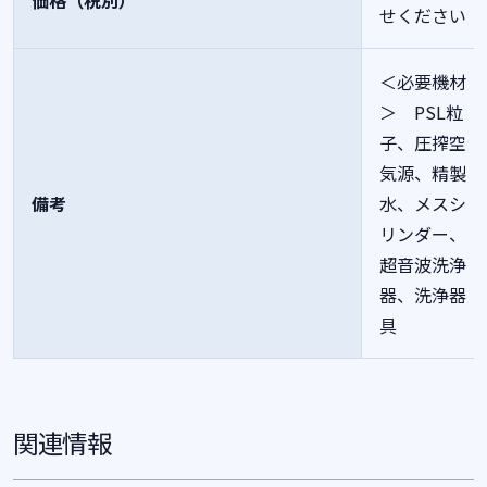
価格（税別）
せください
＜必要機材
＞ PSL粒
子、圧搾空
気源、精製
備考
水、メスシ
リンダー、
超音波洗浄
器、洗浄器
具
関連情報