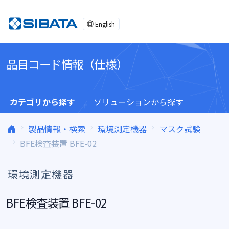
コンテンツへスキップ
English
品目コード情報（仕様）
カテゴリから探す
ソリューションから探す
製品情報・検索
環境測定機器
マスク試験
BFE検査装置 BFE-02
環境測定機器
BFE検査装置 BFE-02