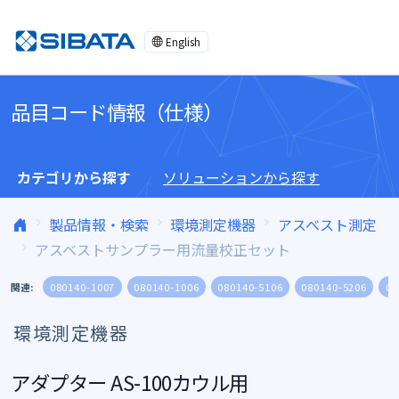
コンテンツへスキップ
English
品目コード情報（仕様）
カテゴリから探す
ソリューションから探す
製品情報・検索
環境測定機器
アスベスト測定
アスベストサンプラー用流量校正セット
関連:
080140-1007
080140-1006
080140-5106
080140-5206
08
環境測定機器
アダプター AS-100カウル用